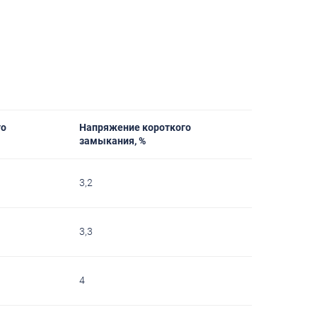
го
Напряжение короткого
замыкания, %
3,2
3,3
4