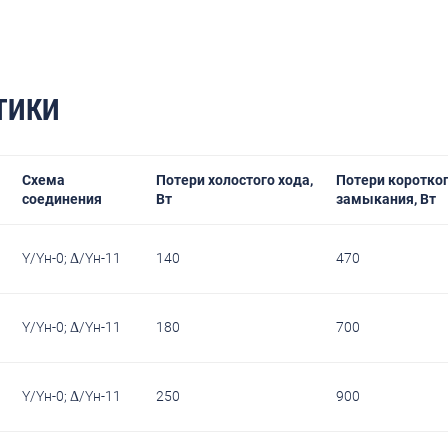
ТИКИ
Схема
Потери холостого хода,
Потери коротко
соединения
Вт
замыкания, Вт
Y/Yн-0; Δ/Yн-11
140
470
Y/Yн-0; Δ/Yн-11
180
700
Y/Yн-0; Δ/Yн-11
250
900