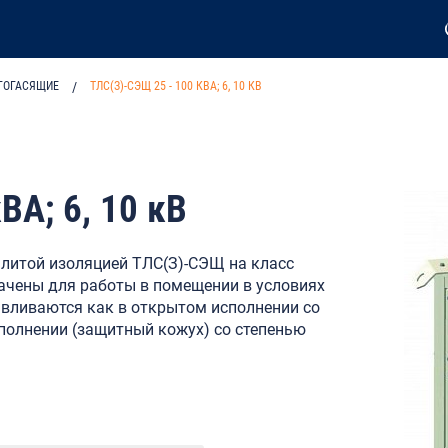
ГОГАСЯЩИЕ
/
ТЛС(З)-СЭЩ 25 - 100 КВА; 6, 10 КВ
ВА; 6, 10 кВ
литой изоляцией ТЛС(З)-СЭЩ на класс
ачены для работы в помещении в условиях
авливаются как в открытом исполнении со
полнении (защитный кожух) cо степенью