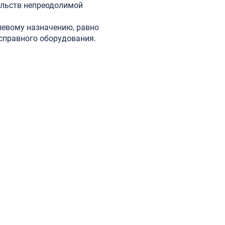
ельств непреодолимой
левому назначению, равно
справного оборудования.