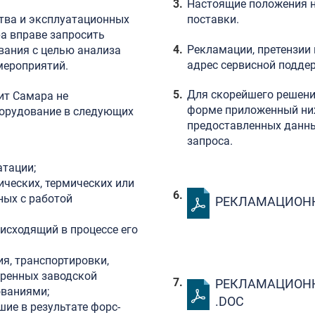
Настоящие положения н
тва и эксплуатационных
поставки.
а вправе запросить
Рекламации, претензии
вания с целью анализа
адрес сервисной подд
мероприятий.
Для скорейшего решени
ит Самара не
форме приложенный ни
борудование в следующих
предоставленных данны
запроса.
атации;
ических, термических или
ных с работой
РЕКЛАМАЦИОННЫ
исходящий в процессе его
я, транспортировки,
тренных заводской
РЕКЛАМАЦИОНН
ованиями;
.DOC
ие в результате форс-