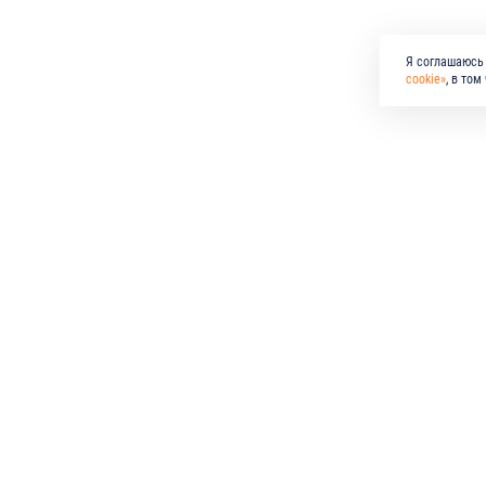
Я соглашаюсь 
cookie»
, в то
КО
ПО
по всем вопросам
+7 (846) 278-55-55
email