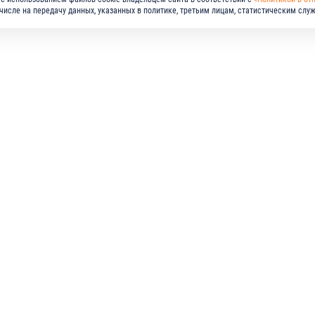
м числе на передачу данных, указанных в политике, третьим лицам, статистическим слу
МПАНИЯ
РЕШЕНИЯ
ПРОДУКЦИЯ
СТАВЩИКАМ
КАРЬЕРА
ПРЕСС-ЦЕНТР