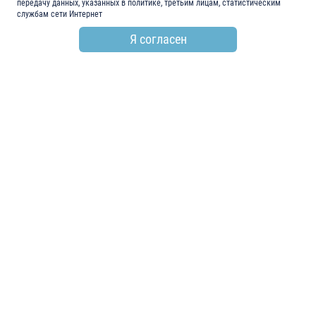
передачу данных, указанных в политике, третьим лицам, статистическим
службам сети Интернет
Я согласен
по всем вопросам
+7 (846) 278-55-55
email
info@electroshield.ru
мы в социальных сетях