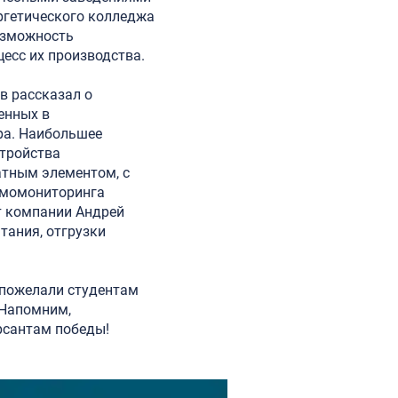
ргетического колледжа
озможность
есс их производства.
в рассказал о
енных в
а. Наибольшее
стройства
атным элементом, с
рмомониторинга
т компании Андрей
тания, отгрузки
 пожелали студентам
 Напомним,
рсантам победы!