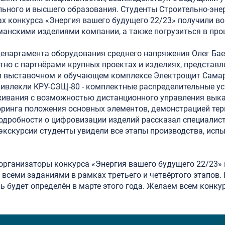
льного и высшего образования. Студенты Строительно-эне
ах конкурса «Энергия вашего будущего 22/23» получили в
анскими изделиями компании, а также погрузиться в проц
епартамента оборудования среднего напряжения Олег Бае
но с партнёрами крупных проектах и изделиях, представл
 выставочном и обучающем комплексе Электрощит Самар
ривлекли КРУ-СЭЩ-80 - комплектные распределительные у
живания с возможностью дистанционного управления вык
ринга положения основных элементов, демонстрацией те
Подробности о цифровизации изделий рассказал специалис
экскурсии студенты увидели все этапы производства, испы
 организаторы конкурса «Энергия вашего будущего 22/23»
 всеми заданиями в рамках третьего и четвёртого этапов.
 будет определён в марте этого года. Желаем всем конку