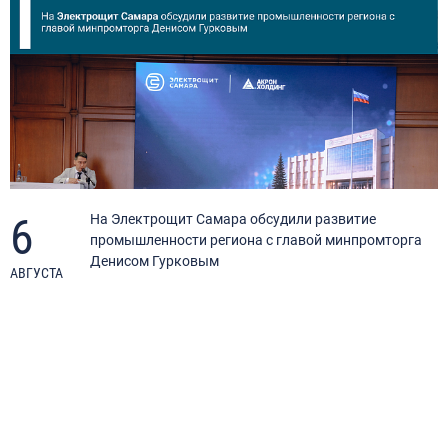
6
я
На Электрощит Самара обсудили развитие
промышленности региона с главой минпромторга
Денисом Гурковым
АВГУСТА
А