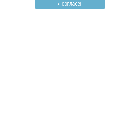
Я согласен
по всем вопросам
+7 (846) 278-55-55
email
info@electroshield.ru
мы в социальных сетях