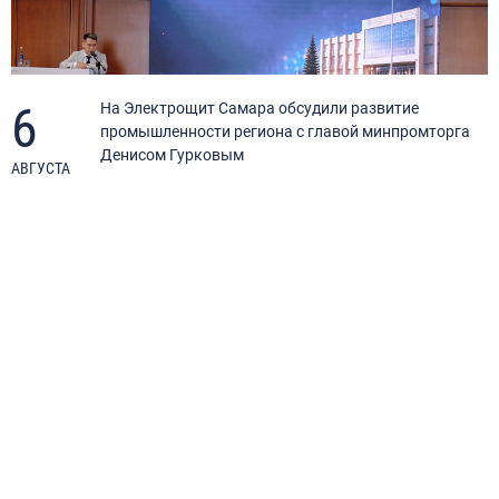
6
я
На Электрощит Самара обсудили развитие
промышленности региона с главой минпромторга
Денисом Гурковым
АВГУСТА
А