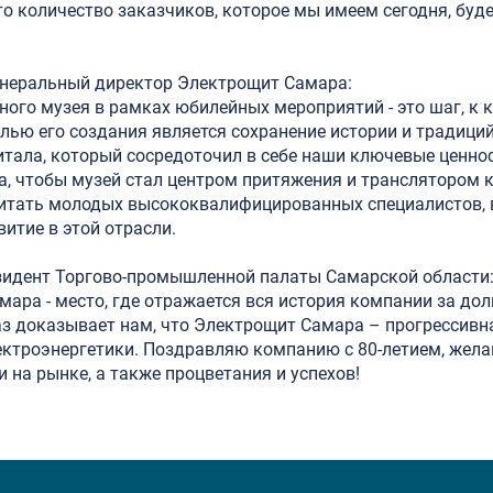
о количество заказчиков, которое мы имеем сегодня, буд
енеральный директор Электрощит Самара:
ного музея в рамках юбилейных мероприятий - это шаг, к
елью его создания является сохранение истории и традици
итала, который сосредоточил в себе наши ключевые ценнос
а, чтобы музей стал центром притяжения и транслятором 
питать молодых высококвалифицированных специалистов, 
итие в этой отрасли.
зидент Торгово-промышленной палаты Самарской области
мара - место, где отражается вся история компании за дол
аз доказывает нам, что Электрощит Самара – прогрессивн
ектроэнергетики. Поздравляю компанию с 80-летием, жел
 на рынке, а также процветания и успехов!