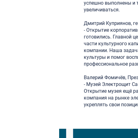
успешно выполнены и т
увеличиваться.
Дмитрий Куприянов, г
- Открытие корпоратив
готовились. Главной ц
части культурного кап
компании. Наша задач
культуры и помог вос
профессиональное разв
Валерий Фомичёв, Пре
- Музей Электрощит Са
Открытие музея ещё р
компания на рынке эл
укреплять свои позиции