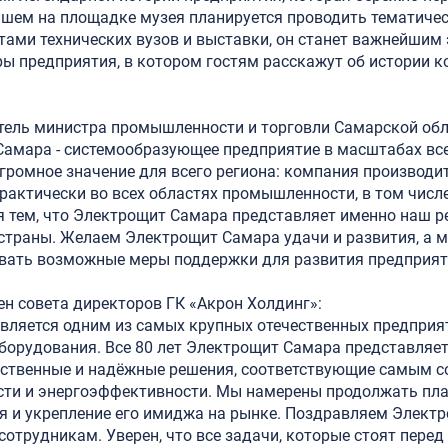
йшем на площадке музея планируется проводить тематичес
ами технических вузов и выставки, он станет важнейшим
ы предприятия, в котором гостям расскажут об истории к
итель министра промышленности и торговли Самарской обл
Самара - системообразующее предприятие в масштабах все
громное значение для всего региона: компания производит
рактически во всех областях промышленности, в том числ
 тем, что Электрощит Самара представляет именно наш р
 страны. Желаем Электрощит Самара удачи и развития, а 
вать возможные меры поддержки для развития предприят
ен совета директоров ГК «Акрон Холдинг»:
вляется одним из самых крупных отечественных предприя
борудования. Все 80 лет Электрощит Самара представляе
ственные и надёжные решения, соответствующие самым 
сти и энергоэффективности. Мы намерены продолжать пл
ия и укрепление его имиджа на рынке. Поздравляем Элект
сотрудникам. Уверен, что все задачи, которые стоят перед