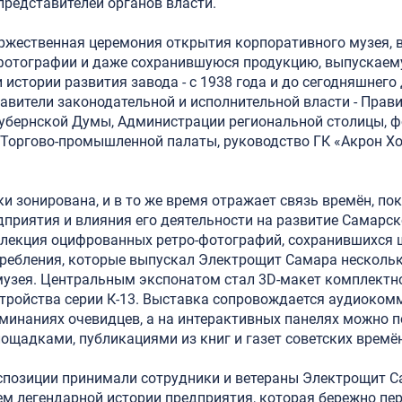
 представителей органов власти.
ржественная церемония открытия корпоративного музея, 
фотографии и даже сохранившуюся продукцию, выпускаем
 истории развития завода - с 1938 года и до сегодняшнего
авители законодательной и исполнительной власти - Прав
Губернской Думы, Администрации региональной столицы, 
 Торгово-промышленной палаты, руководство ГК «Акрон Х
и зонирована, и в то же время отражает связь времён, пок
приятия и влияния его деятельности на развитие Самарск
ллекция оцифрованных ретро-фотографий, сохранившихся
ребления, которые выпускал Электрощит Самара несколько
музея. Центральным экспонатом стал 3D-макет комплектн
стройства серии К-13. Выставка сопровождается аудиоко
минаниях очевидцев, а на интерактивных панелях можно п
щадками, публикациями из книг и газет советских времён
кспозиции принимали сотрудники и ветераны Электрощит 
ем легендарной истории предприятия, которая бережно пе