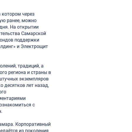
в котором через
ую ранее, можно
 дня. На открытии
ительства Самарской
фондов поддержки
олдинг» и Электрощит
олений, традиций, а
ого региона и страны в
 штучных экземпляров
 десятков лет назад,
ого
мментариями
ознакомиться с
.
Самара. Корпоративный
редаётся из поколения