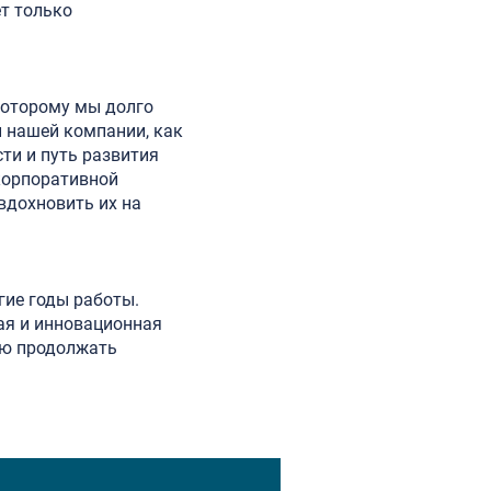
ет только
 которому мы долго
й нашей компании, как
ти и путь развития
корпоративной
вдохновить их на
:
гие годы работы.
ая и инновационная
аю продолжать