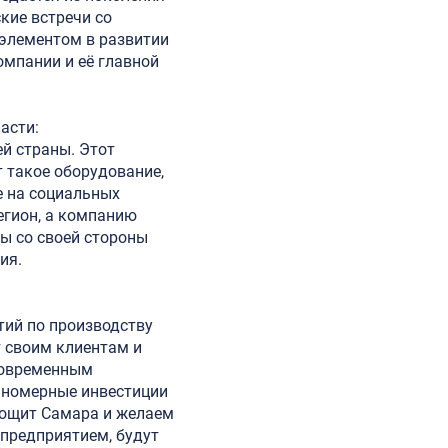
кие встречи со
 элементом в развитии
омпании и её главной
асти:
й страны. Этот
 такое оборудование,
е на социальных
егион, а компанию
мы со своей стороны
ия.
тий по производству
т своим клиентам и
современным
аномерные инвестиции
рощит Самара и желаем
 предприятием, будут