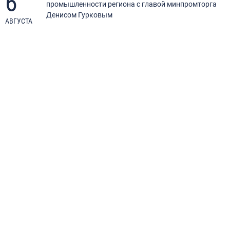
6
промышленности региона с главой минпромторга
Денисом Гурковым
АВГУСТА
А