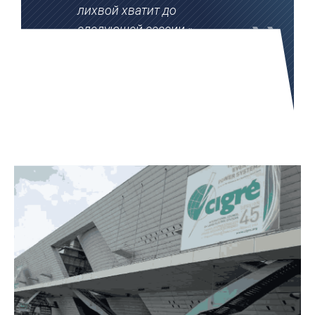
лихвой хватит до
следующей сессии.»