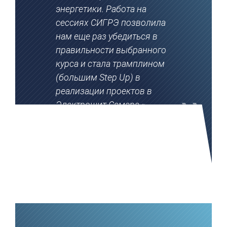
энергетики. Работа на
сессиях СИГРЭ позволила
нам еще раз убедиться в
правильности выбранного
курса и стала трамплином
(большим Step Up) в
реализации проектов в
Электрощит Самара.»