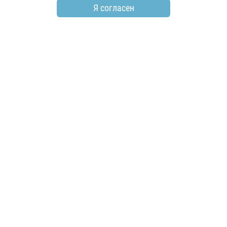
Я согласен
по всем вопросам
+7 (846) 278-55-55
email
info@electroshield.ru
мы в социальных сетях