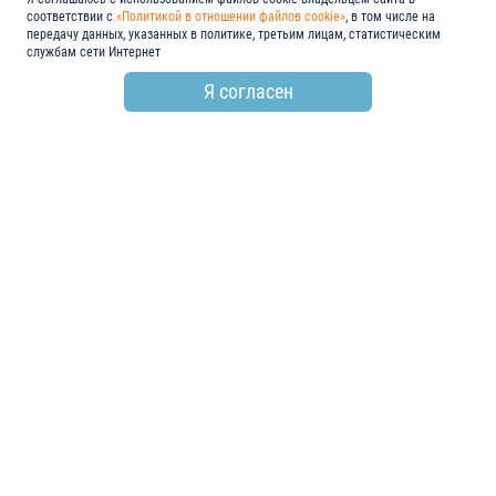
соответствии с
«Политикой в отношении файлов cookie»
, в том числе на
передачу данных, указанных в политике, третьим лицам, статистическим
службам сети Интернет
Я согласен
по всем вопросам
+7 (846) 278-55-55
email
info@electroshield.ru
мы в социальных сетях