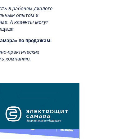
сть в рабочем диалоге
альным опытом и
ми. А клиенты могут
ощади.
Самара» по продажам:
чно-практических
ть компанию,