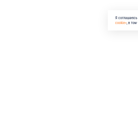
Я соглашаюсь 
cookie»
, в то
КО
ПО
по всем вопросам
+7 (846) 278-55-55
email