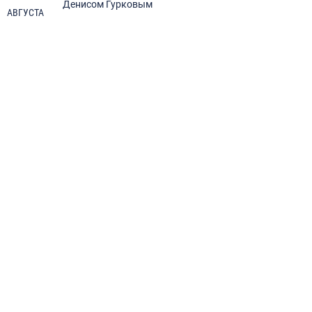
Денисом Гурковым
АВГУСТА
А