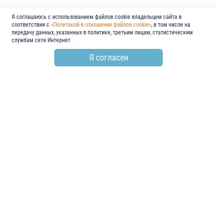
Я соглашаюсь с использованием файлов cookie владельцем сайта в
соответствии с
«Политикой в отношении файлов cookie»
, в том числе на
передачу данных, указанных в политике, третьим лицам, статистическим
службам сети Интернет
Я согласен
по всем вопросам
+7 (846) 278-55-55
email
info@electroshield.ru