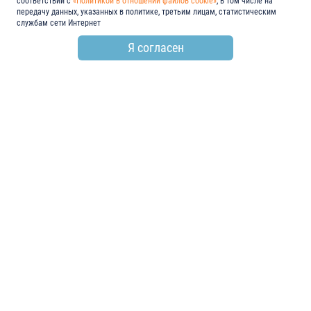
соответствии с
«Политикой в отношении файлов cookie»
, в том числе на
передачу данных, указанных в политике, третьим лицам, статистическим
службам сети Интернет
Я согласен
по всем вопросам
+7 (846) 278-55-55
email
info@electroshield.ru
мы в социальных сетях