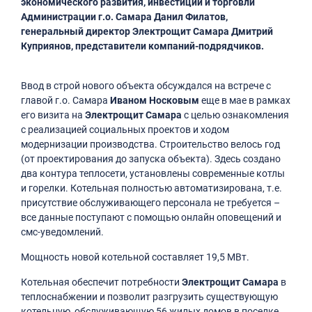
экономического развития, инвестиций и торговли
Администрации г.о. Самара Данил Филатов,
генеральный директор Электрощит Самара Дмитрий
Куприянов, представители компаний-подрядчиков.
Ввод в строй нового объекта обсуждался на встрече с
главой г.о. Самара
Иваном Носковым
еще в мае в рамках
его визита на
Электрощит Самара
с целью ознакомления
с реализацией социальных проектов и ходом
модернизации производства. Строительство велось год
(от проектирования до запуска объекта). Здесь создано
два контура теплосети, установлены современные котлы
и горелки. Котельная полностью автоматизирована, т.е.
присутствие обслуживающего персонала не требуется –
все данные поступают с помощью онлайн оповещений и
смс-уведомлений.
Мощность новой котельной составляет 19,5 МВт.
Котельная обеспечит потребности
Электрощит Самара
в
теплоснабжении и позволит разгрузить существующую
котельную, обслуживающую 56 жилых домов в поселке