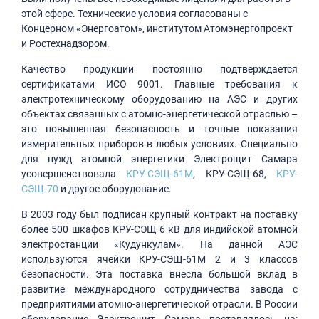
этой сфере. Технические условия согласованы с
Концерном «Энергоатом», институтом Атомэнергопроект
и Ростехнадзором.
Качество продукции постоянно подтверждается
сертификатами ИСО 9001. Главные требования к
электротехническому оборудованию на АЭС и других
объектах связанных с атомно-энергетической отраслью –
это повышенная безопасность и точные показания
измерительных приборов в любых условиях. Специально
для нужд атомной энергетики Электрощит Самара
усовершенствовала
КРУ-СЭЩ-61М
, КРУ-СЭЩ-68,
КРУ-
СЭЩ-70
и другое оборудование.
В 2003 году был подписан крупный контракт на поставку
более 500 шкафов КРУ-СЭЩ 6 кВ для индийской атомной
электростанции «Кудункулам». На данной АЭС
используются ячейки КРУ-СЭЩ-61М 2 и 3 классов
безопасности. Эта поставка внесла большой вклад в
развитие международного сотрудничества завода с
предприятиями атомно-энергетической отрасли. В России
оборудование Электрощит Самара поставлялось на: