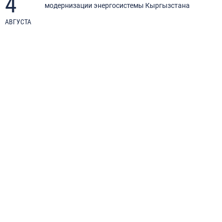
4
модернизации энергосистемы Кыргызстана
АВГУСТА
И