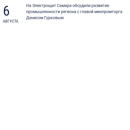
6
я
На Электрощит Самара обсудили развитие
промышленности региона с главой минпромторга
Денисом Гурковым
АВГУСТА
А