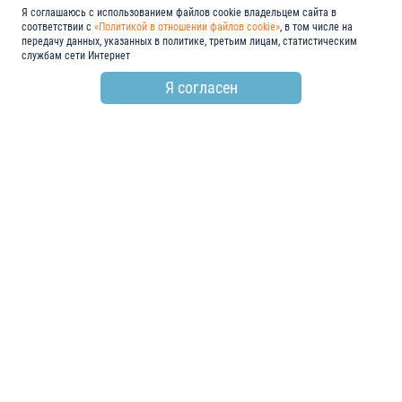
Я соглашаюсь с использованием файлов cookie владельцем сайта в
соответствии с
«Политикой в отношении файлов cookie»
, в том числе на
передачу данных, указанных в политике, третьим лицам, статистическим
службам сети Интернет
Я согласен
по всем вопросам
+7 (846) 278-55-55
email
info@electroshield.ru