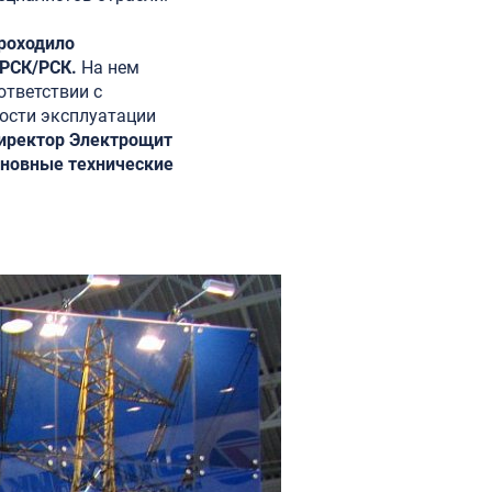
проходило
МРСК/РСК.
На нем
ответствии с
ности эксплуатации
иректор Электрощит
сновные технические