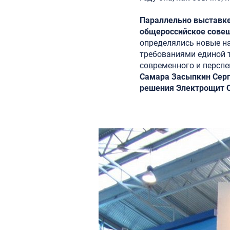
Параллельно выставке 
общероссийское сове
определялись новые на
требованиями единой т
современного и перспе
Самара Засыпкин Серг
решения Электрощит С