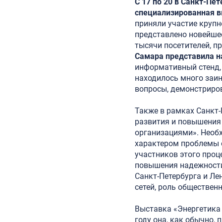
С 17 по 20 в Санкт-Пе
специализированная в
приняли участие крупн
представлено новейшее
тысячи посетителей, 
Самара представила н
информативный стенд,
находилось много заин
вопросы, демонстриро
Также в рамках Санкт-
развития и повышения
организациями». Необ
характером проблемы 
участников этого проц
повышения надежности,
Санкт-Петербурга и Ле
сетей, роль обществен
Выставка «Энергетика 
году она, как обычно,