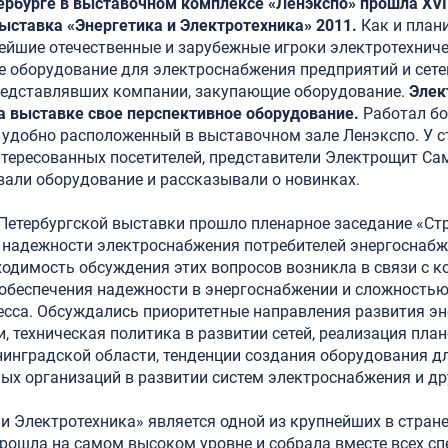
тербурге в выставочном комплексе «Ленэкспо» прошла XV
ыставка «Энергетика и Электротехника» 2011.
Как и план
ейшие отечественные и зарубежные игроки электротехнич
 оборудование для электроснабжения предприятий и сетей
представлявших компании, закупающие оборудование.
Элек
а выставке свое перспективное оборудование.
Работал б
 удобно расположенный в выставочном зале Ленэкспо. У с
тересованных посетителей, представители Электрощит Са
вали оборудование и рассказывали о новинках.
Петербургской выставки прошло пленарное заседание «Ст
 надежности электроснабжения потребителей энергосна
ходимость обсуждения этих вопросов возникла в связи с 
обеспечения надежности в энергоснабжении и сложность
есса. Обсуждались приоритетные направления развития эн
 техническая политика в развитии сетей, реализация план
нинградской области, тенденции создания оборудования д
ных организаций в развитии систем электроснабжения и др
и Электротехника» является одной из крупнейших в стране 
 прошла на самом высоком уровне и собрала вместе всех сп