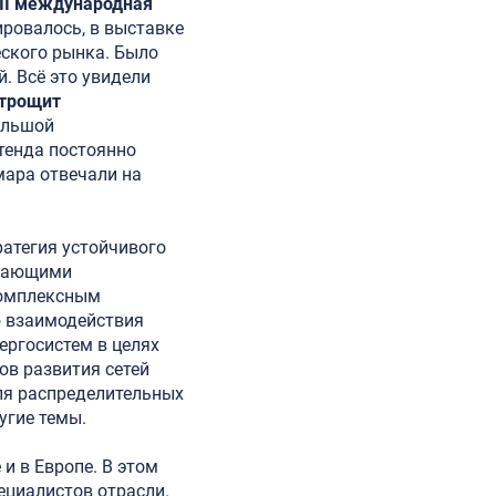
III международная
ировалось, в выставке
еского рынка. Было
. Всё это увидели
трощит
ольшой
тенда постоянно
мара отвечали на
ратегия устойчивого
бжающими
комплексным
ю взаимодействия
ергосистем в целях
ов развития сетей
ля распределительных
угие темы.
и в Европе. В этом
ециалистов отрасли.