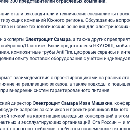
олее 300 представителей отраслевых компаний.
ции стали руководители и технические специалисты проек
атирующих компаний Южного региона. Обсуждались вопро
тва и новые технологические решения для электрических 
и эксперты
Электрощит Самара
, а также других предприя
» и «Браско/Пластик». Были представлены НКУ-СЭЩ, мобил
ия, композитные трубы AntiFire, цифровые сервисы и инт
делили опыту поставок оборудования с учётом индивидуа
ормат взаимодействия с проектировщиками на разных этап
лияние на реализацию заказов, а также подходы к повыш
при внедрении систем гарантированного питания.
ский директор
Электрощит Самара Иван Мишакин
, конфе
обсудить запросы заказчиков и проектировщиков Южного 
ртой точкой на карте наших выездных конференций в этом
оектных и эксплуатирующих организаций Юга России — и э
растёт энергопотребление, требуются современные технол