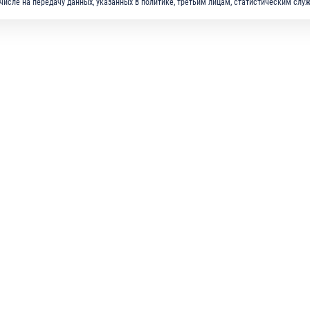
м числе на передачу данных, указанных в политике, третьим лицам, статистическим слу
МПАНИЯ
РЕШЕНИЯ
ПРОДУКЦИЯ
СТАВЩИКАМ
КАРЬЕРА
ПРЕСС-ЦЕНТР