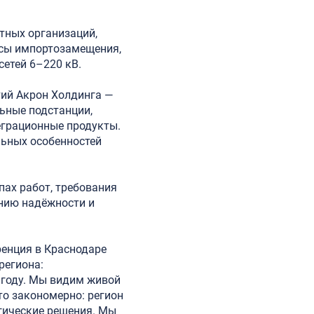
тных организаций,
сы импортозамещения,
сетей 6–220 кВ.
тий Акрон Холдинга —
ьные подстанции,
еграционные продукты.
льных особенностей
ах работ, требования
ению надёжности и
ренция в Краснодаре
региона:
 году. Мы видим живой
то закономерно: регион
огические решения. Мы