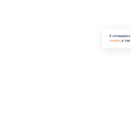
Я соглашаюсь 
cookie»
, в то
КО
ПО
по всем вопросам