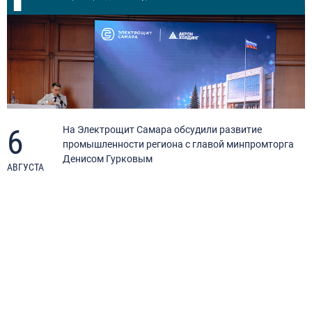
6
я
На Электрощит Самара обсудили развитие
промышленности региона с главой минпромторга
Денисом Гурковым
АВГУСТА
А