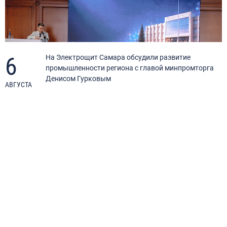
6
я
На Электрощит Самара обсудили развитие
промышленности региона с главой минпромторга
Денисом Гурковым
АВГУСТА
А