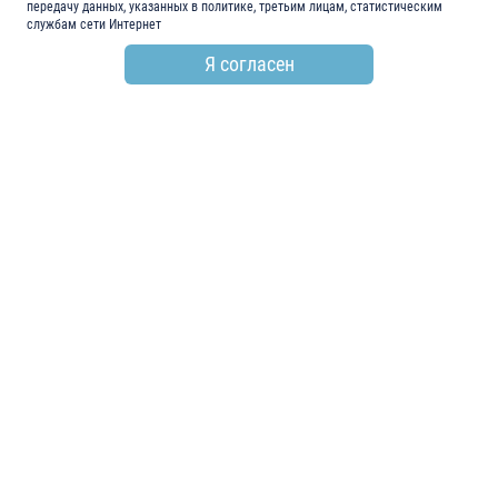
передачу данных, указанных в политике, третьим лицам, статистическим
службам сети Интернет
Я согласен
по всем вопросам
+7 (846) 278-55-55
email
info@electroshield.ru
мы в социальных сетях