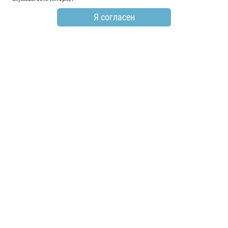
Я согласен
по всем вопросам
+7 (846) 278-55-55
email
info@electroshield.ru
мы в социальных сетях