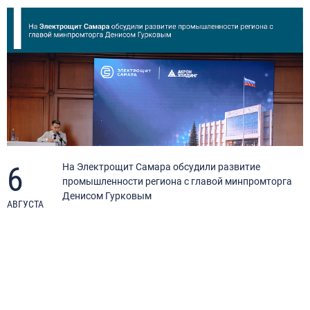
6
я
На Электрощит Самара обсудили развитие
промышленности региона с главой минпромторга
Денисом Гурковым
АВГУСТА
А