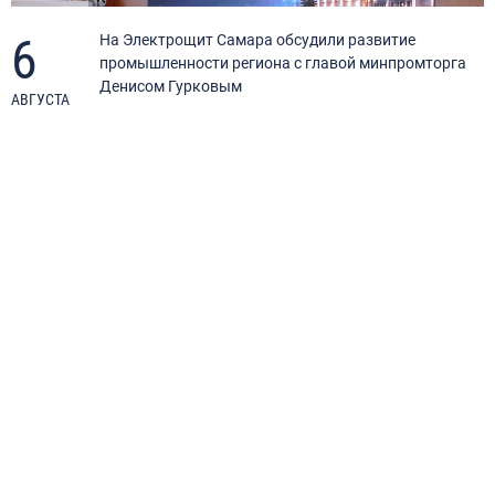
6
я
На Электрощит Самара обсудили развитие
промышленности региона с главой минпромторга
Денисом Гурковым
АВГУСТА
А