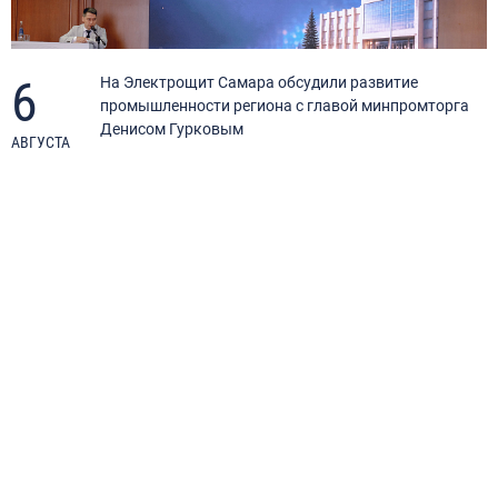
6
я
На Электрощит Самара обсудили развитие
промышленности региона с главой минпромторга
Денисом Гурковым
АВГУСТА
А