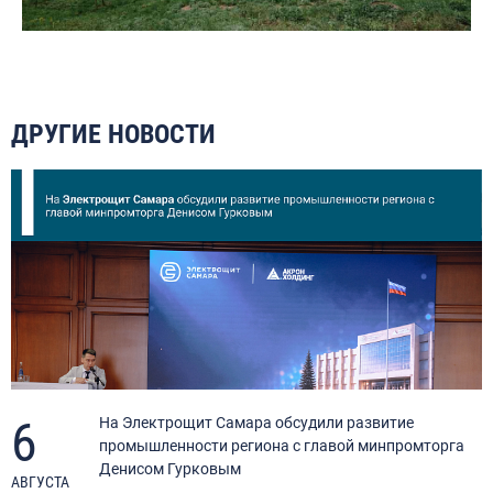
ДРУГИЕ НОВОСТИ
6
я
На Электрощит Самара обсудили развитие
промышленности региона с главой минпромторга
Денисом Гурковым
АВГУСТА
А