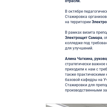
отрасли.
В октябре педагогиче
Стажировка организов
на территории
Электр
В рамках визита препо
Электрощит Самара
, 
колледже под требова
для улучшений.
Алина Чаткина, руково
стратегически важное
приходили к нам с треб
также практическими 
базовой кафедры на У
Стажировки для препо
производственными з