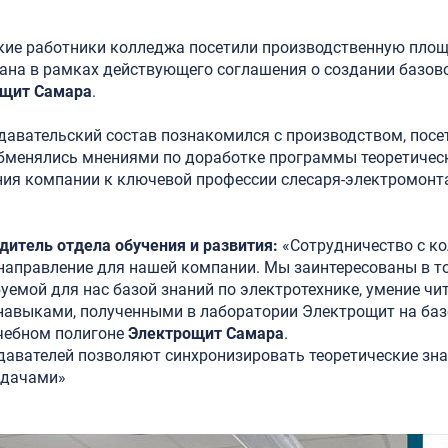
ские работники колледжа посетили производственную площ
ана в рамках действующего соглашения о создании базо
ощит Самара
.
давательский состав познакомился с производством, посе
обменялись мнениями по доработке программы теоретическ
ния компании к ключевой профессии слесаря-электромонт
дитель отдела обучения и развития:
«Сотрудничество с к
 направление для нашей компании. Мы заинтересованы в т
уемой для нас базой знаний по электротехнике, умение чит
навыками, полученными в лаборатории Электрощит на баз
чебном полигоне
Электрощит Самара
.
давателей позволяют синхронизировать теоретические зн
адачами»