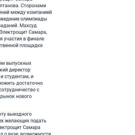
лтанова. Сторонами
шений между компанией
роведение олимпиады
заданий. Махсуд
 Электрощит Самара,
я участия в финале
ственной площадке
тем выпускных
кий директор
и студентам, и
ложить достаточно
сотрудничество с
 рынок нового
оту выездного
сех желающих подать
Электрощит Самара
л о вузе, возможности