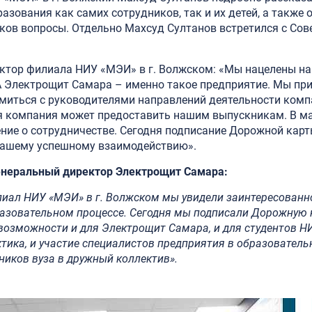
азования как самих сотрудников, так и их детей, а также 
ков вопросы. Отдельно Махсуд Султанов встретился с Со
ектор филиала НИУ «МЭИ» в г. Волжском: «Мы нацелены на
А Электрощит Самара – именно такое предприятие. Мы пр
миться с руководителями направлений деятельности компа
я компания может предоставить нашим выпускникам. В мае
ние о сотрудничестве. Сегодня подписание Дорожной карт
 нашему успешному взаимодействию».
енеральный директор Электрощит Самара:
лиал НИУ «МЭИ» в г. Волжском мы увидели заинтересованно
разовательном процессе. Сегодня мы подписали Дорожную 
возможности и для Электрощит Самара, и для студентов Н
тика, и участие специалистов предприятия в образователь
иков вуза в дружный коллектив».