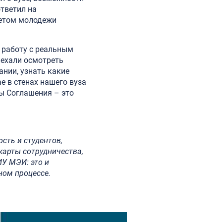
ответил на
ветом молодежи
 работу с реальным
иехали осмотреть
нии, узнать какие
 в стенах нашего вуза
ы Соглашения – это
сть и студентов,
карты сотрудничества,
ИУ МЭИ: это и
ном процессе.