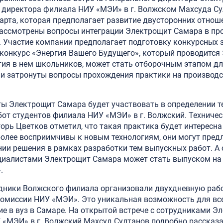
 директора филиала НИУ «МЭИ» в г. Волжском Махсуда Су
арта, которая предполагает развитие двусторонних отно
, рассмотрены вопросы интеграции Электрощит Самара в п
. Участие компании предполагает подготовку конкурсных 
 конкурс «Энергия Вашего Будущего», который проводится
ия в нем школьников, может стать отборочным этапом дл
и затронуты вопросы прохождения практики на производ
ты Электрощит Самара будет участвовать в определении 
от студентов филиала НИУ «МЭИ» в г. Волжский. Техничес
рь Цветков отметил, что такая практика будет интересна 
более восприимчивы к новым технологиям, они могут пред
ии решения в рамках разработки тем выпускных работ. А 
иалистами Электрощит Самара может стать выпуском на
.
удники Волжского филиала организовали двухдневную раб
комиссии НИУ «МЭИ». Это уникальная возможность для в
ие в вуз в Самаре. На открытой встрече с сотрудниками 
«МЭИ» в г. Волжский Махсуд Султанов подробно рассказа