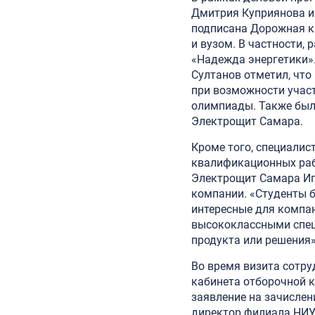
Дмитрия Куприянова и
подписана Дорожная к
и вузом. В частности
«Надежда энергетики»
Султанов отметил, что
при возможности участ
олимпиады. Также был
Электрощит Самара.
Кроме того, специалис
квалификационных раб
Электрощит Самара Иго
компании. «Студенты 
интересные для компан
высококлассными спец
продукта или решения»
Во время визита сотр
кабинета отборочной 
заявление на зачислен
директор филиала НИУ 