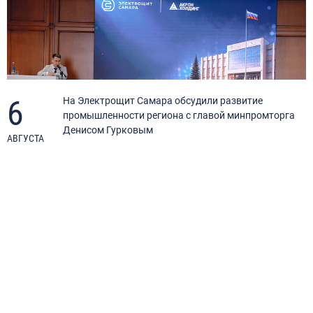
6
я
На Электрощит Самара обсудили развитие
промышленности региона с главой минпромторга
Денисом Гурковым
АВГУСТА
А