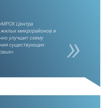
 «МРСК Центра
я жилых микрорайонов и
нно улучшит схему
ения существующих
овых».