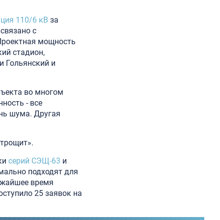
ция 110/6 кВ
за
 связано с
 Проектная мощность
кий стадион,
и Гольянский и
бъекта во многом
ность - все
нь шума. Другая
ктрощит».
вки
серий СЭЩ-63
и
мально подходят для
лижайшее время
оступило 25 заявок на