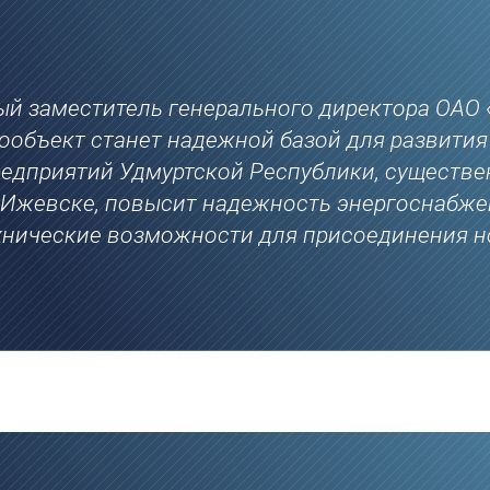
ый заместитель генерального директора ОАО
ообъект станет надежной базой для развити
дприятий Удмуртской Республики, существе
е Ижевске, повысит надежность энергоснабж
ехнические возможности для присоединения н