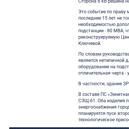
Сторона 6 кВ решена н
Это событие по праву
последние 15 лет не то
необходимостью допол
подстанции - 80 МВА, 
реконструируемую Цен
Ключевой.
По словам руководств
является нетипичной д
оборудование на подс
отличительная черта -
В частности, здание З
В составе ПС «Зенитн
СЭЩ-61. Оба изделия 
энергоснабжения город
планируется пуск втор
технологическое присо