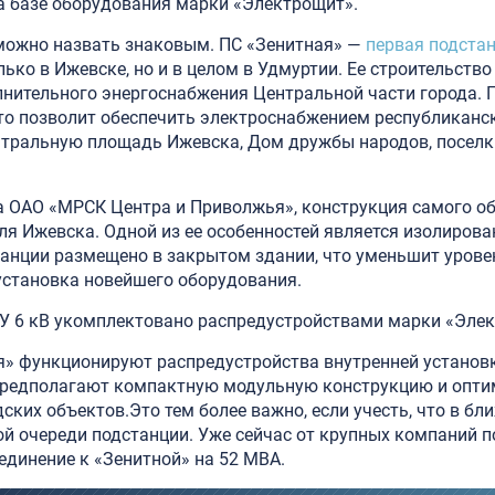
а базе оборудования марки «Электрощит».
 можно назвать знаковым. ПС «Зенитная» —
первая подстан
лько в Ижевске, но и в целом в Удмуртии. Ее строительство
нительного энергоснабжения Центральной части города.
что позволит обеспечить электроснабжением республиканс
тральную площадь Ижевска, Дом дружбы народов, поселк
а ОАО «МРСК Центра и Приволжья», конструкция самого о
ля Ижевска. Одной из ее особенностей является изолирован
танции размещено в закрытом здании, что уменьшит урове
 установка новейшего оборудования.
РУ 6 кВ укомплектовано распредустройствами марки «Эле
ая» функционируют распредустройства внутренней устано
предполагают компактную модульную конструкцию и опти
ских объектов.Это тем более важно, если учесть, что в б
ой очереди подстанции. Уже сейчас от крупных компаний п
единение к «Зенитной» на 52 МВА.