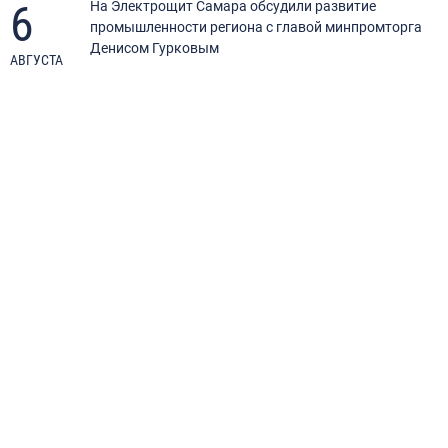
6
я
На Электрощит Самара обсудили развитие
промышленности региона с главой минпромторга
Денисом Гурковым
АВГУСТА
А