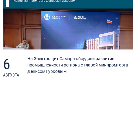
6
я
На Электрощит Самара обсудили развитие
промышленности региона с главой минпромторга
Денисом Гурковым
АВГУСТА
А